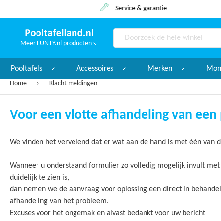
Service & garantie
Meer FUNTY.nl producten
Search
Pooltafels
Accessoires
Merken
Mon
Home
Klacht meldingen
Voor een vlotte afhandeling van een
We vinden het vervelend dat er wat aan de hand is met één van d
Wanneer u onderstaand formulier zo volledig mogelijk invult me
duidelijk te zien is,
dan nemen we de aanvraag voor oplossing een direct in behandeli
afhandeling van het probleem.
Excuses voor het ongemak en alvast bedankt voor uw bericht