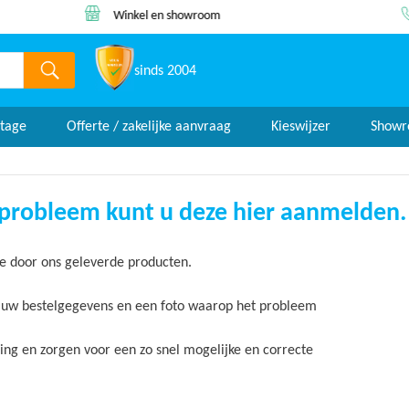
Winkel en showroom
Lage prijs 
sinds 2004
tage
Offerte / zakelijke aanvraag
Kieswijzer
Show
 probleem kunt u deze hier aanmelden.
e door ons geleverde producten.
t uw bestelgegevens en een foto waarop het probleem
ng en zorgen voor een zo snel mogelijke en correcte