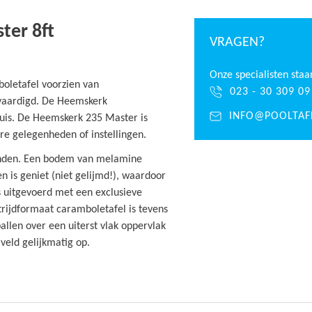
ter 8ft
VRAGEN?
Onze specialisten staa
oletafel voorzien van
023 - 30 309 09
rvaardigd. De Heemskerk
INFO@POOLTAF
huis. De Heemskerk 235 Master is
are gelegenheden of instellingen.
anden. Een bodem van melamine
n is geniet (niet gelijmd!), waardoor
s uitgevoerd met een exclusieve
rijdformaat caramboletafel is tevens
allen over een uiterst vlak oppervlak
veld gelijkmatig op.
c keuen Hardwood 145 cm, 1 set
ersonen) en 1 biljartkrijtje (Master