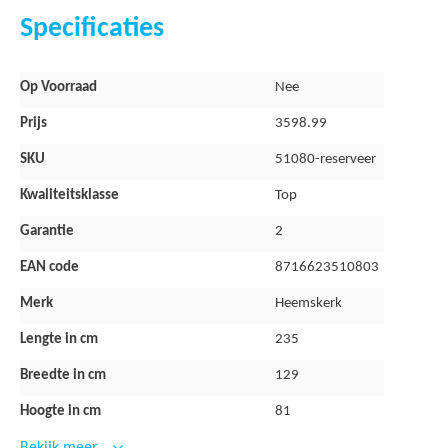
Specificaties
Kenmerken van de Carambolebiljart 
Meer
Afmeting speeltafel 235x129x81 cm
Op Voorraad
Nee
informatie
Afmeting speelveld 200x100 cm
Prijs
3598.99
Gewicht van 125 kg (met leistenen speelveld 350 kg)
SKU
51080-reserveer
Geschikt voor intensief gebruik
Kwaliteitsklasse
Top
Spaanplaat speelveld
Garantie
2
Voorzien van vervangbaar Simonis laken
EAN code
8716623510803
Inclusief 2 keuen, biljartballen, krijt en biljartteller
Merk
Heemskerk
2 jaar garantie
Lengte in cm
235
Breedte in cm
129
Hoogte in cm
81