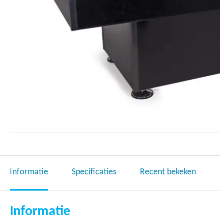
Ga
naar
het
Informatie
Specificaties
Recent bekeken
begin
van
de
Informatie
afbeeldingen-