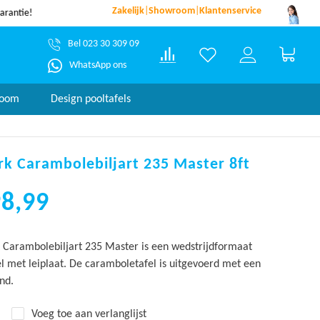
Zakelijk
|
Showroom
|
Klantenservice
dezelfde werkdag verzonden*
garantie!
Bel 023 30 309 09
Winke
WhatsApp ons
room
Design pooltafels
k Carambolebiljart 235 Master 8ft
98,99
Carambolebiljart 235 Master is een wedstrijdformaat
l met leiplaat. De caramboletafel is uitgevoerd met een
nd.
Voeg toe aan verlanglijst