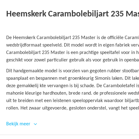
gallerij
Heemskerk Carambolebiljart 235 Mas
De Heemskerk Carambolebiljart 235 Master is de officiële Caramb
wedstrijdformaat speelveld. Dit model wordt in eigen fabriek ve
Carambolebiljart 235 Master is een prachtige speeltafel voor in 
geschikt voor zowel particulier gebruik als voor gebruik in openb
Dit handgemaakte model is voorzien van gegoten rubber stootb
spaanplaat en bespannen met groenkleurig Simonis laken. Dit lake
deze gemakkelij kte vervangen is bij schade. De Caramboletafel i
mahonie kleurige hardhouten, brede rand. de professionele wedst
uit te breiden met een leistenen speeloppervlak waardoor biljartb
rollen. Het zwaar uitgevoerde, gesloten onderstel, vangt het speel
De Carambolebiljart 235 Master wordt standaard met 2 Economi
Bekijk meer
Aramith caramboleballen (57,2 mm), 1 biljartteller Basic (voor 3 p
Blauw) geleverd.