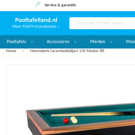
Service & garantie
Meer FUNTY.nl producten
Search
Pooltafels
Accessoires
Merken
Mon
Home
Heemskerk Carambolebiljart 235 Master 8ft
Ga
naar
het
einde
van
de
afbeeldingen-
gallerij