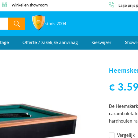
Winkel en showroom
Lage prijs 
sinds 2004
tage
Offerte / zakelijke aanvraag
Kieswijzer
Show
Heemsker
€ 3.5
De Heemskerk 
caramboletafe
hardhouten ra
Vergelijk