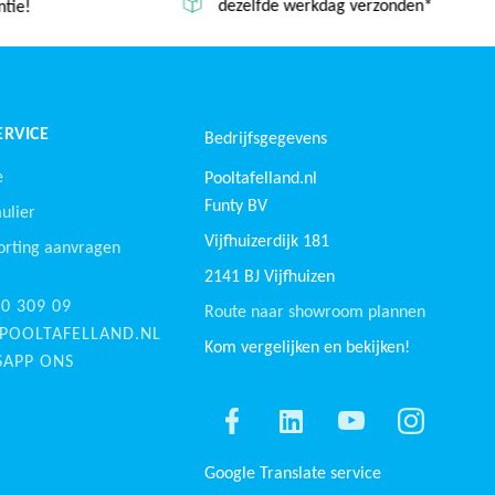
dezelfde werkdag verzonden*
tie!
RVICE
Bedrijfsgegevens
e
Pooltafelland.nl
Funty BV
ulier
Vijfhuizerdijk 181
orting aanvragen
2141 BJ Vijfhuizen
30 309 09
Route naar showroom plannen
POOLTAFELLAND.NL
Kom vergelijken en bekijken!
APP ONS
Google Translate service